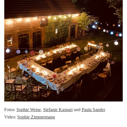
Fotos:
Sophie Weise
,
Stefanie Kaspari
und
Paula Sander
Video:
Sophie Zimmermann