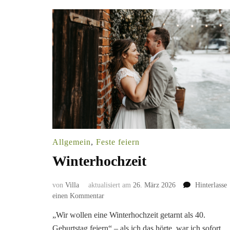
Allgemein
,
Feste feiern
Winterhochzeit
von
Villa
aktualisiert am
26. März 2026
Hinterlasse
zu
einen Kommentar
Winterhochzeit
„Wir wollen eine Winterhochzeit getarnt als 40.
Geburtstag feiern“ – als ich das hörte, war ich sofort